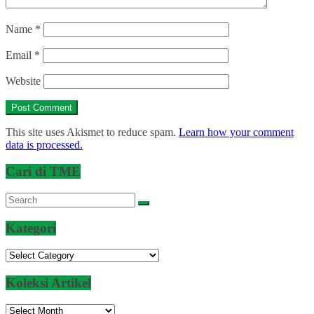
Name
*
Email
*
Website
This site uses Akismet to reduce spam.
Learn how your comment
data is processed.
Cari di TME
Kategori
Kategori
Koleksi Artikel
Koleksi