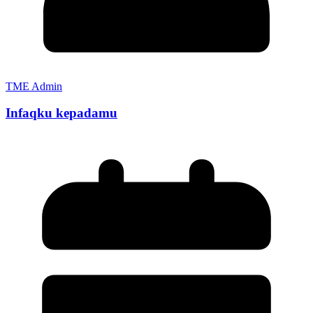
TME Admin
Infaqku kepadamu