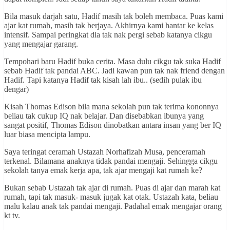
Bila masuk darjah satu, Hadif masih tak boleh membaca. Puas kami
ajar kat rumah, masih tak berjaya. Akhirnya kami hantar ke kelas
intensif. Sampai peringkat dia tak nak pergi sebab katanya cikgu
yang mengajar garang.
Tempohari baru Hadif buka cerita. Masa dulu cikgu tak suka Hadif
sebab Hadif tak pandai ABC. Jadi kawan pun tak nak friend dengan
Hadif. Tapi katanya Hadif tak kisah lah ibu.. (sedih pulak ibu
dengar)
Kisah Thomas Edison bila mana sekolah pun tak terima kononnya
beliau tak cukup IQ nak belajar. Dan disebabkan ibunya yang
sangat positif, Thomas Edison dinobatkan antara insan yang ber IQ
luar biasa mencipta lampu.
Saya teringat ceramah Ustazah Norhafizah Musa, penceramah
terkenal. Bilamana anaknya tidak pandai mengaji. Sehingga cikgu
sekolah tanya emak kerja apa, tak ajar mengaji kat rumah ke?
Bukan sebab Ustazah tak ajar di rumah. Puas di ajar dan marah kat
rumah, tapi tak masuk- masuk jugak kat otak. Ustazah kata, beliau
malu kalau anak tak pandai mengaji. Padahal emak mengajar orang
kt tv.