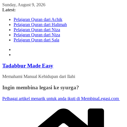
Skip
Sunday, August 9, 2026
to
Latest:
content
Pelajaran Quran dari Achik
Pelajaran Quran dari Halimah
Pelajaran Quran dari Niza
Pelajaran Quran dari Niza
Pelajaran Quran dari Sala
Tadabbur Made Easy
Memahami Manual Kehidupan dari Ilahi
Ingin membina legasi ke syurga?
Pelbagai artikel menarik untuk anda ikuti di MembinaLegasi.com