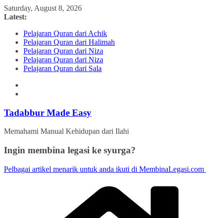
Skip
Saturday, August 8, 2026
to
Latest:
content
Pelajaran Quran dari Achik
Pelajaran Quran dari Halimah
Pelajaran Quran dari Niza
Pelajaran Quran dari Niza
Pelajaran Quran dari Sala
Tadabbur Made Easy
Memahami Manual Kehidupan dari Ilahi
Ingin membina legasi ke syurga?
Pelbagai artikel menarik untuk anda ikuti di MembinaLegasi.com