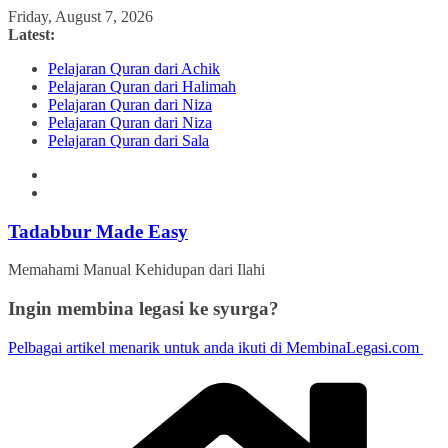
Skip
Friday, August 7, 2026
to
Latest:
content
Pelajaran Quran dari Achik
Pelajaran Quran dari Halimah
Pelajaran Quran dari Niza
Pelajaran Quran dari Niza
Pelajaran Quran dari Sala
Tadabbur Made Easy
Memahami Manual Kehidupan dari Ilahi
Ingin membina legasi ke syurga?
Pelbagai artikel menarik untuk anda ikuti di MembinaLegasi.com