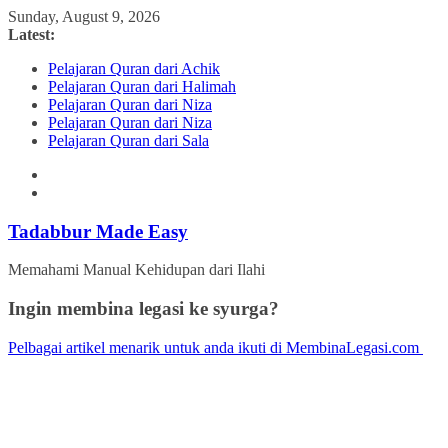
Skip
Sunday, August 9, 2026
to
Latest:
content
Pelajaran Quran dari Achik
Pelajaran Quran dari Halimah
Pelajaran Quran dari Niza
Pelajaran Quran dari Niza
Pelajaran Quran dari Sala
Tadabbur Made Easy
Memahami Manual Kehidupan dari Ilahi
Ingin membina legasi ke syurga?
Pelbagai artikel menarik untuk anda ikuti di MembinaLegasi.com