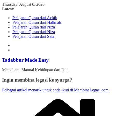
Skip
Thursday, August 6, 2026
to
Latest:
content
Pelajaran Quran dari Achik
Pelajaran Quran dari Halimah
Pelajaran Quran dari Niza
Pelajaran Quran dari Niza
Pelajaran Quran dari Sala
Tadabbur Made Easy
Memahami Manual Kehidupan dari Ilahi
Ingin membina legasi ke syurga?
Pelbagai artikel menarik untuk anda ikuti di MembinaLegasi.com