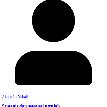
Aiman La Yubali
Semanis dan sewangi utrujah