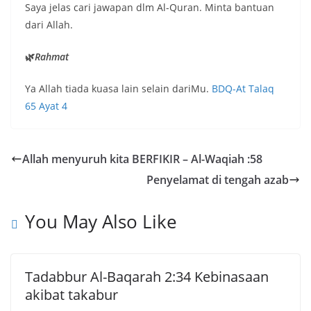
Saya jelas cari jawapan dlm Al-Quran. Minta bantuan
dari Allah.
🌿
Rahmat
Ya Allah tiada kuasa lain selain dariMu.
BDQ-At Talaq
65 Ayat 4
Allah menyuruh kita BERFIKIR – Al-Waqiah :58
Penyelamat di tengah azab
You May Also Like
Tadabbur Al-Baqarah 2:34 Kebinasaan
akibat takabur