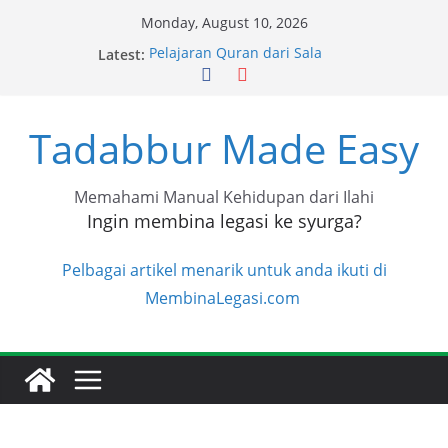
Skip
Monday, August 10, 2026
to
Latest:
Pelajaran Quran dari Sala
content
Pelajaran Quran dari Achik
Pelajaran Quran dari Halimah
Pelajaran Quran dari Niza
Tadabbur Made Easy
Pelajaran Quran dari Niza
Memahami Manual Kehidupan dari Ilahi
Ingin membina legasi ke syurga?
Pelbagai artikel menarik untuk anda ikuti di
MembinaLegasi.com