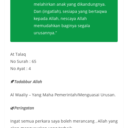
melahirkan anak yang dikandungnya.
Dan (ingatlah), sesiapa yang bertaqwa
kepada Allah, nescaya Allah
memudahkan baginya segala
urusannya.”
At Talaq
No Surah : 65
No Ayat : 4
🍂
Tadabbur Allah
Al Waaliy – Yang Maha Pemerintah/Menguasai Urusan.
🌿
Peringatan
Ingat semua perkara saya boleh merancang , Allah yang