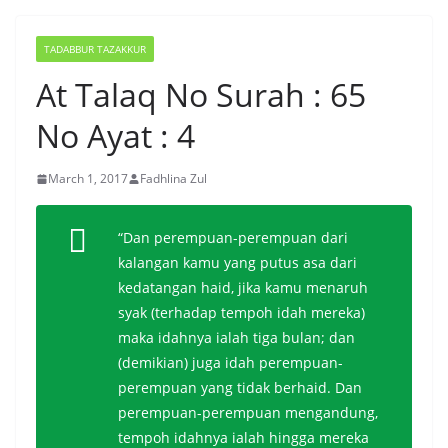
TADABBUR TAZAKKUR
At Talaq No Surah : 65
No Ayat : 4
March 1, 2017
Fadhlina Zul
“Dan perempuan-perempuan dari
kalangan kamu yang putus asa dari
kedatangan haid, jika kamu menaruh
syak (terhadap tempoh idah mereka)
maka idahnya ialah tiga bulan; dan
(demikian) juga idah perempuan-
perempuan yang tidak berhaid. Dan
perempuan-perempuan mengandung,
tempoh idahnya ialah hingga mereka