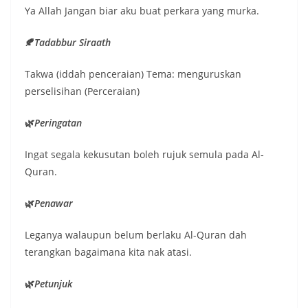
Ya Allah Jangan biar aku buat perkara yang murka.
🍂
Tadabbur Siraath
Takwa (iddah penceraian) Tema: menguruskan
perselisihan (Perceraian)
🌿
Peringatan
Ingat segala kekusutan boleh rujuk semula pada Al-
Quran.
🌿
Penawar
Leganya walaupun belum berlaku Al-Quran dah
terangkan bagaimana kita nak atasi.
🌿
Petunjuk