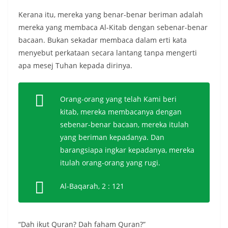
Kerana itu, mereka yang benar-benar beriman adalah
mereka yang membaca Al-Kitab dengan sebenar-benar
bacaan. Bukan sekadar membaca dalam erti kata
menyebut perkataan secara lantang tanpa mengerti
apa mesej Tuhan kepada dirinya.
Orang-orang yang telah Kami beri
kitab, mereka membacanya dengan
sebenar-benar bacaan, mereka itulah
yang beriman kepadanya. Dan
barangsiapa ingkar kepadanya, mereka
itulah orang-orang yang rugi.
Al-Baqarah, 2 : 121
“Dah ikut Quran? Dah faham Quran?”