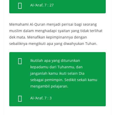
Al-‘Araf, 7 : 27
Memahami Al-Quran menjadi perisai bagi seorang
muslim dalam menghadapi syaitan yang tidak terlihat
dek mata. Menafikan kepimpinannya dengan
sebaliknya mengikuti apa yang diwahyukan Tuhan.
Ikutilah apa yang diturunkan
kepadamu dari Tuhanmu, dan
janganlah kamu ikuti selain Dia
sebagai pemimpin. Sedikit sekali kamu
mengambil pelajaran.
Al-‘Araf, 7 : 3