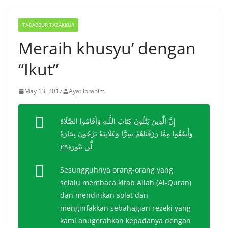
TADABBUR TAZAKKUR
Meraih khusyu’ dengan
“Ikut”
May 13, 2017
Ayat Ibrahim
إِنَّ الَّذِينَ يَتْلُونَ كِتَابَ اللَّـهِ وَأَقَامُوا الصَّلَاةَ
وَأَنفَقُوا مِمَّا رَزَقْنَاهُمْ سِرًّا وَعَلَانِيَةً يَرْجُونَ تِجَارَةً
٢٩
﴿
لَّن تَبُورَ
Sesungguhnya orang-orang yang
selalu membaca kitab Allah (Al-Quran)
dan mendirikan solat dan
menginfakkan sebahagian rezeki yang
kami anugerahkan kepadanya dengan