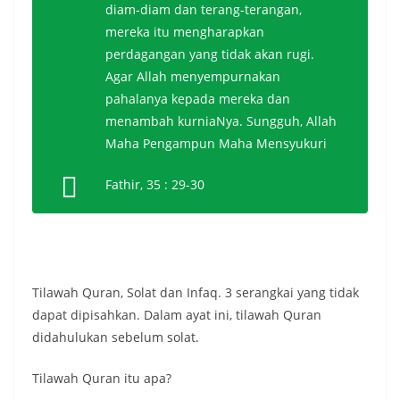
diam-diam dan terang-terangan,
mereka itu mengharapkan
perdagangan yang tidak akan rugi.
Agar Allah menyempurnakan
pahalanya kepada mereka dan
menambah kurniaNya. Sungguh, Allah
Maha Pengampun Maha Mensyukuri
Fathir, 35 : 29-30
Tilawah Quran, Solat dan Infaq. 3 serangkai yang tidak
dapat dipisahkan. Dalam ayat ini, tilawah Quran
didahulukan sebelum solat.
Tilawah Quran itu apa?