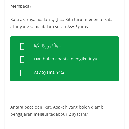
Membaca?
Kata akarnya adalah ت ل و. Kita turut menemui kata
akar yang sama dalam surah Asy-Syams.
وَالْقَمَرِ إِذَا تَلَاهَا –
Dan bulan apabila mengikutinya
Asy-Syams, 91:2
Antara baca dan ikut. Apakah yang boleh diambil
pengajaran melalui tadabbur 2 ayat ini?