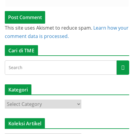
This site uses Akismet to reduce spam.
Learn how your
comment data is processed.
Cari di TME
Kategori
K
a
t
Koleksi Artikel
e
g