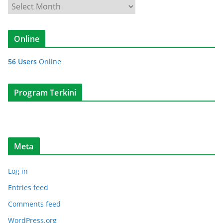
K
o
o
r
l
i
Online
e
k
56 Users
Online
s
i
A
Program Terkini
r
t
i
k
Meta
e
l
Log in
Entries feed
Comments feed
WordPress.org