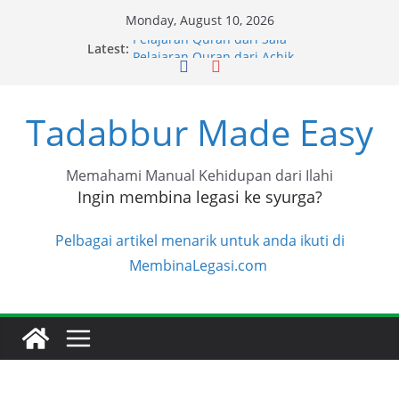
Skip
Monday, August 10, 2026
to
Pelajaran Quran dari Sala
Latest:
content
Pelajaran Quran dari Achik
Pelajaran Quran dari Halimah
Pelajaran Quran dari Niza
Pelajaran Quran dari Niza
Tadabbur Made Easy
Memahami Manual Kehidupan dari Ilahi
Ingin membina legasi ke syurga?
Pelbagai artikel menarik untuk anda ikuti di
MembinaLegasi.com