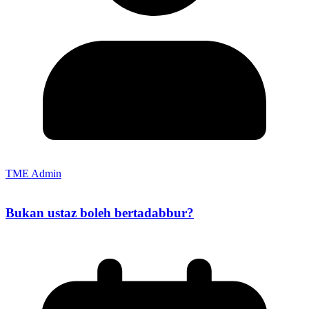
TME Admin
Bukan ustaz boleh bertadabbur?