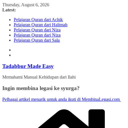
Skip
Thursday, August 6, 2026
to
Latest:
content
Pelajaran Quran dari Achik
Pelajaran Quran dari Halimah
Pelajaran Quran dari Niza
Pelajaran Quran dari Niza
Pelajaran Quran dari Sala
Tadabbur Made Easy
Memahami Manual Kehidupan dari Ilahi
Ingin membina legasi ke syurga?
Pelbagai artikel menarik untuk anda ikuti di MembinaLegasi.com