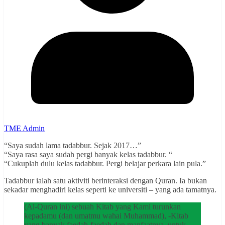
TME Admin
“Saya sudah lama tadabbur. Sejak 2017…”
“Saya rasa saya sudah pergi banyak kelas tadabbur. “
“Cukuplah dulu kelas tadabbur. Pergi belajar perkara lain pula.”
Tadabbur ialah satu aktiviti berinteraksi dengan Quran. Ia bukan
sekadar menghadiri kelas seperti ke universiti – yang ada tamatnya.
(Al-Quran ini) sebuah Kitab yang Kami turunkan
kepadamu (dan umatmu wahai Muhammad), -Kitab
yang banyak faedah-faedah dan manfaatnya, untuk