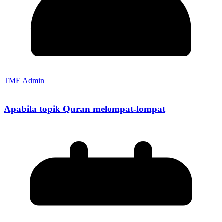
TME Admin
Apabila topik Quran melompat-lompat