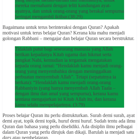
mereka memahami dengan teliti kandungan ayat-
ayatnya, dan untuk orang-orang yang berakal sempurna
beringat mengambil iktibar.(38:29)
Bagaimana untuk terus berinteraksi dengan Quran? Apakah
motivasi untuk terus belajar Quran? Kerana kita mahu menjadi
golongan Rabbani – mengajar dan belajar Quran secara berstruktur.
Tidaklah patut bagi seseorang manusia yang Allah
berikan kepadanya Kitab ugama dan hikmat serta
pangkat Nabi, kemudian ia tergamak mengatakan
kepada orang ramai: “Hendaklah kamu menjadi orang-
orang yang menyembahku dengan meninggalkan
perbuatan menyembah Allah”. Tetapi (sepatutnya ia
berkata): “Hendaklah kamu menjadi orang-orang
Rabbaniyin (yang hanya menyembah Allah Taala –
dengan ilmu dan amal yang sempurna), kerana kamu
sentiasa mengajarkan isi Kitab Allah itu, dan kerana
kamu selalu mempelajarinya. (3:79)
Proses belajar Quran itu perlu distrukturkan. Surah demi surah, ayat
demi ayat, topik demi topik, huruf demi huruf. Sudah tentu ada ilmu
Quran dan bahasa yang perlu diselidiki. Ada disiplin ilmu pelbagai
dalam Quran yang perlu dirujuk dan dikaji. Barulah ia menjadi satu
dars
atau pembelajaran.