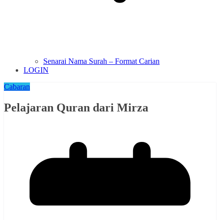
Senarai Nama Surah – Format Carian
LOGIN
Cabaran
Pelajaran Quran dari Mirza