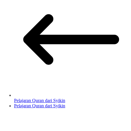
Pelajaran Quran dari Syikin
Pelajaran Quran dari Syikin