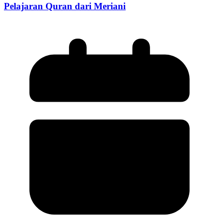
Pelajaran Quran dari Meriani