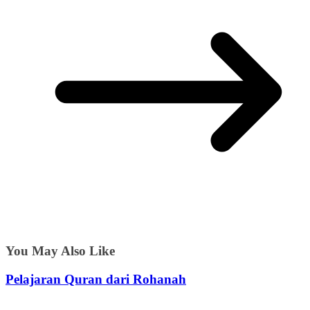
You May Also Like
Pelajaran Quran dari Rohanah