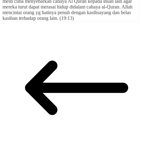
mesti cuba menyebarkan cahaya Al Quran kepada insan lain agar
mereka turut dapat merasai hidup didalam cahaya al-Quran. Allah
mencintai orang yg hatinya penuh dengan kasihsayang dan belas
kasihan terhadap orang lain. (19:13)