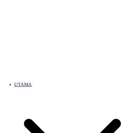
UTAMA