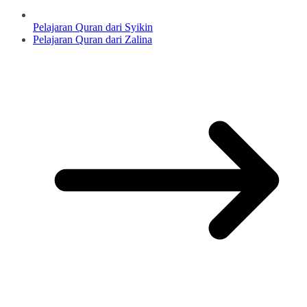
Pelajaran Quran dari Syikin
Pelajaran Quran dari Zalina