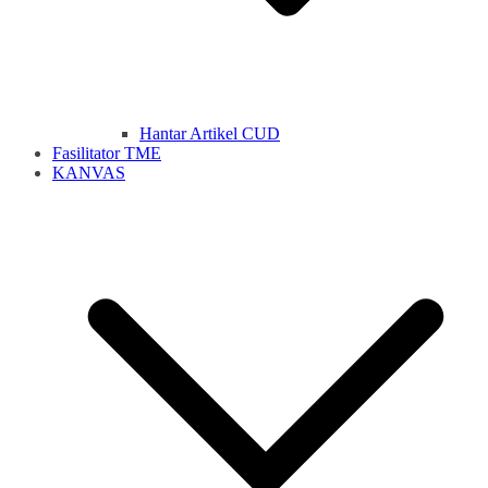
Hantar Artikel CUD
Fasilitator TME
KANVAS