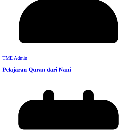
TME Admin
Pelajaran Quran dari Nani