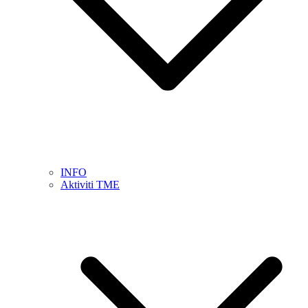
INFO
Aktiviti TME