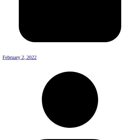
February 2, 2022