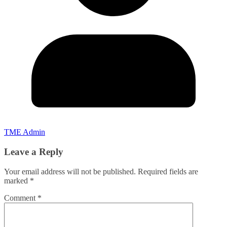
TME Admin
Leave a Reply
Your email address will not be published.
Required fields are
marked
*
Comment
*