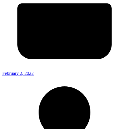
February 2, 2022