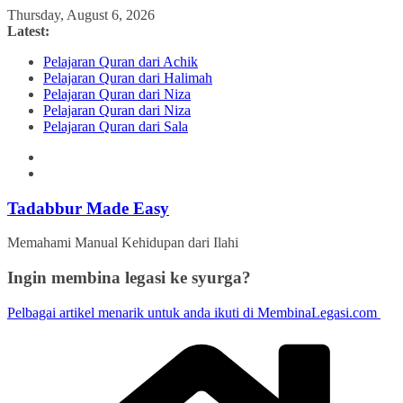
Skip
Thursday, August 6, 2026
to
Latest:
content
Pelajaran Quran dari Achik
Pelajaran Quran dari Halimah
Pelajaran Quran dari Niza
Pelajaran Quran dari Niza
Pelajaran Quran dari Sala
Tadabbur Made Easy
Memahami Manual Kehidupan dari Ilahi
Ingin membina legasi ke syurga?
Pelbagai artikel menarik untuk anda ikuti di MembinaLegasi.com