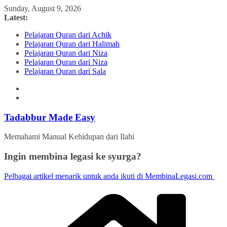
Skip
Sunday, August 9, 2026
to
Latest:
content
Pelajaran Quran dari Achik
Pelajaran Quran dari Halimah
Pelajaran Quran dari Niza
Pelajaran Quran dari Niza
Pelajaran Quran dari Sala
Tadabbur Made Easy
Memahami Manual Kehidupan dari Ilahi
Ingin membina legasi ke syurga?
Pelbagai artikel menarik untuk anda ikuti di MembinaLegasi.com