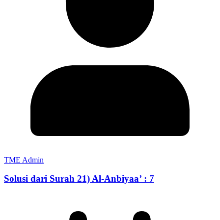
TME Admin
Solusi dari Surah 21) Al-Anbiyaa’ : 7