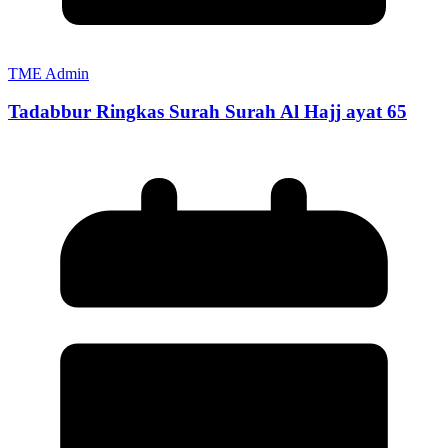
TME Admin
Tadabbur Ringkas Surah Surah Al Hajj ayat 65