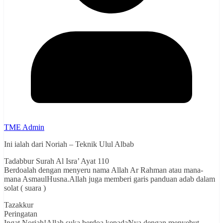
TME Admin
Ini ialah dari Noriah – Teknik Ulul Albab
Tadabbur Surah Al Isra’ Ayat 110
Berdoalah dengan menyeru nama Allah Ar Rahman atau mana-
mana AsmaulHusna.Allah juga memberi garis panduan adab dalam
solat ( suara )
Tazakkur
Peringatan
Ingat Noriah!Allah suka berdoa kepadaNya dengan menyebut