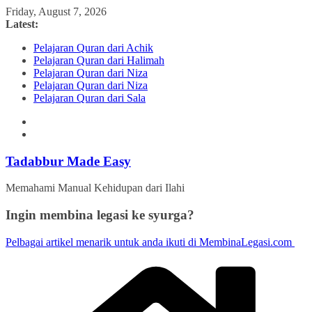
Skip
Friday, August 7, 2026
to
Latest:
content
Pelajaran Quran dari Achik
Pelajaran Quran dari Halimah
Pelajaran Quran dari Niza
Pelajaran Quran dari Niza
Pelajaran Quran dari Sala
Tadabbur Made Easy
Memahami Manual Kehidupan dari Ilahi
Ingin membina legasi ke syurga?
Pelbagai artikel menarik untuk anda ikuti di MembinaLegasi.com