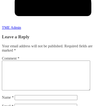
TME Admin
Leave a Reply
Your email address will not be published.
Required fields are
marked
*
Comment
*
Name
*