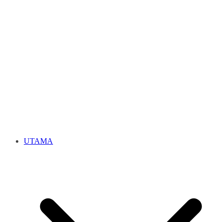
UTAMA