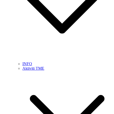
INFO
Aktiviti TME