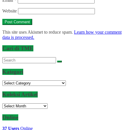
Email
*
Website
This site uses Akismet to reduce spam.
Learn how your comment
data is processed.
Cari di TME
Kategori
Kategori
Koleksi Artikel
Koleksi
Artikel
Online
37 Users
Online