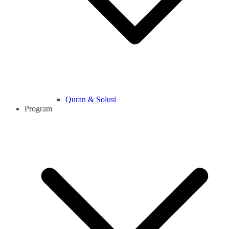
Quran & Solusi
Program