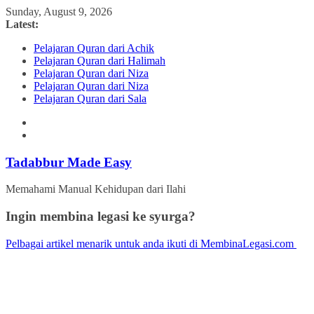
Skip
Sunday, August 9, 2026
to
Latest:
content
Pelajaran Quran dari Achik
Pelajaran Quran dari Halimah
Pelajaran Quran dari Niza
Pelajaran Quran dari Niza
Pelajaran Quran dari Sala
Tadabbur Made Easy
Memahami Manual Kehidupan dari Ilahi
Ingin membina legasi ke syurga?
Pelbagai artikel menarik untuk anda ikuti di MembinaLegasi.com