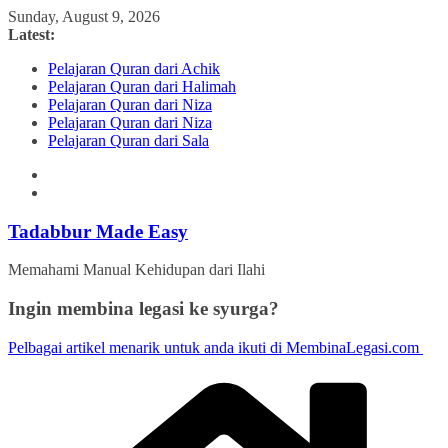
Skip
Sunday, August 9, 2026
to
Latest:
content
Pelajaran Quran dari Achik
Pelajaran Quran dari Halimah
Pelajaran Quran dari Niza
Pelajaran Quran dari Niza
Pelajaran Quran dari Sala
Tadabbur Made Easy
Memahami Manual Kehidupan dari Ilahi
Ingin membina legasi ke syurga?
Pelbagai artikel menarik untuk anda ikuti di MembinaLegasi.com