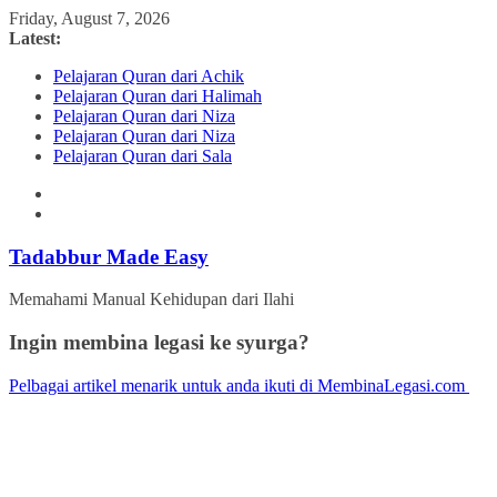
Skip
Friday, August 7, 2026
to
Latest:
content
Pelajaran Quran dari Achik
Pelajaran Quran dari Halimah
Pelajaran Quran dari Niza
Pelajaran Quran dari Niza
Pelajaran Quran dari Sala
Tadabbur Made Easy
Memahami Manual Kehidupan dari Ilahi
Ingin membina legasi ke syurga?
Pelbagai artikel menarik untuk anda ikuti di MembinaLegasi.com