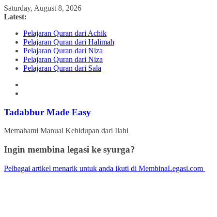
Skip
Saturday, August 8, 2026
to
Latest:
content
Pelajaran Quran dari Achik
Pelajaran Quran dari Halimah
Pelajaran Quran dari Niza
Pelajaran Quran dari Niza
Pelajaran Quran dari Sala
Tadabbur Made Easy
Memahami Manual Kehidupan dari Ilahi
Ingin membina legasi ke syurga?
Pelbagai artikel menarik untuk anda ikuti di MembinaLegasi.com