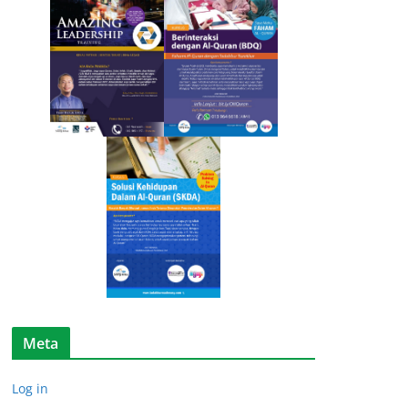
i
k
e
l
Meta
Log in