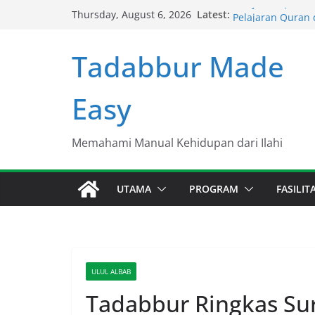
Skip
Pelajaran Quran 
Latest:
Thursday, August 6, 2026
Pelajaran Quran 
to
Pelajaran Quran 
content
Pelajaran Quran 
Tadabbur Made
Pelajaran Quran 
Easy
Memahami Manual Kehidupan dari Ilahi
UTAMA
PROGRAM
FASILI
ULUL ALBAB
Tadabbur Ringkas Sura