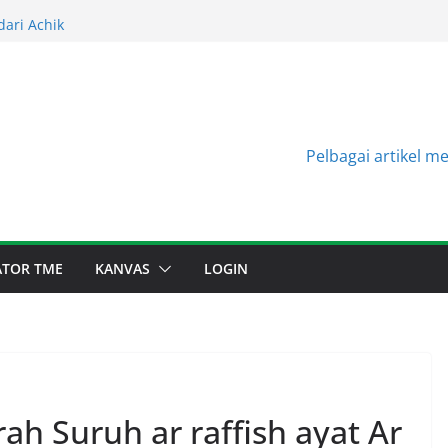
dari Sala
dari Achik
dari Halimah
dari Niza
dari Niza
Pelbagai artikel m
TATOR TME
KANVAS
LOGIN
h Suruh ar raffish ayat Ar