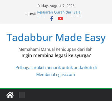
Skip
Friday, August 7, 2026
to
Pelajaran Quran dari Sala
Latest:
content
Pelajaran Quran dari Achik
Pelajaran Quran dari Halimah
Pelajaran Quran dari Niza
Tadabbur Made Easy
Pelajaran Quran dari Niza
Memahami Manual Kehidupan dari Ilahi
Ingin membina legasi ke syurga?
Pelbagai artikel menarik untuk anda ikuti di
MembinaLegasi.com