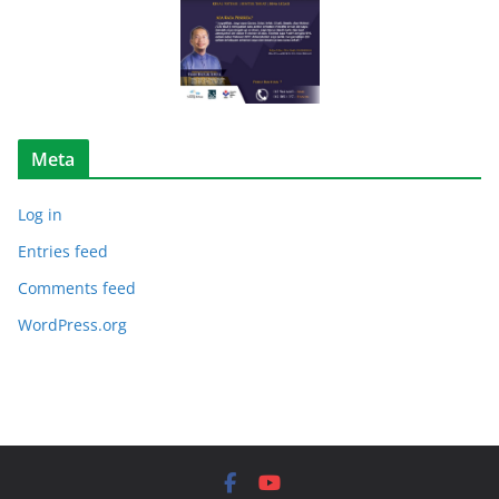
e
l
Meta
Log in
Entries feed
Comments feed
WordPress.org