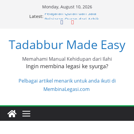
Skip
Monday, August 10, 2026
to
Pelajaran Quran dari Sala
Latest:
content
Pelajaran Quran dari Achik
Pelajaran Quran dari Halimah
Pelajaran Quran dari Niza
Tadabbur Made Easy
Pelajaran Quran dari Niza
Memahami Manual Kehidupan dari Ilahi
Ingin membina legasi ke syurga?
Pelbagai artikel menarik untuk anda ikuti di
MembinaLegasi.com