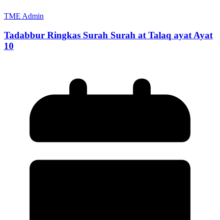
TME Admin
Tadabbur Ringkas Surah Surah at Talaq ayat Ayat
10