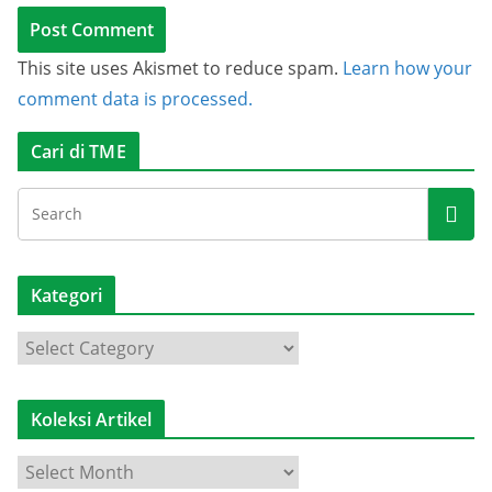
This site uses Akismet to reduce spam.
Learn how your
comment data is processed.
Cari di TME
Kategori
K
a
t
Koleksi Artikel
e
g
K
o