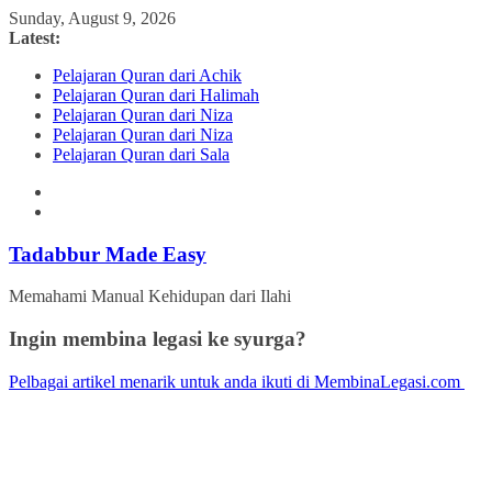
Skip
Sunday, August 9, 2026
to
Latest:
content
Pelajaran Quran dari Achik
Pelajaran Quran dari Halimah
Pelajaran Quran dari Niza
Pelajaran Quran dari Niza
Pelajaran Quran dari Sala
Tadabbur Made Easy
Memahami Manual Kehidupan dari Ilahi
Ingin membina legasi ke syurga?
Pelbagai artikel menarik untuk anda ikuti di MembinaLegasi.com