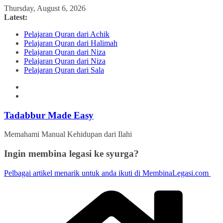
Skip
Thursday, August 6, 2026
to
Latest:
content
Pelajaran Quran dari Achik
Pelajaran Quran dari Halimah
Pelajaran Quran dari Niza
Pelajaran Quran dari Niza
Pelajaran Quran dari Sala
Tadabbur Made Easy
Memahami Manual Kehidupan dari Ilahi
Ingin membina legasi ke syurga?
Pelbagai artikel menarik untuk anda ikuti di MembinaLegasi.com