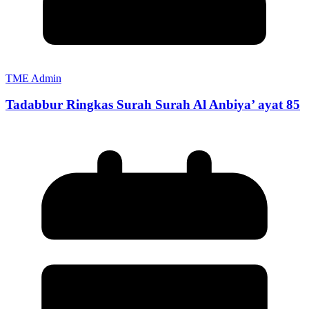
TME Admin
Tadabbur Ringkas Surah Surah Al Anbiya’ ayat 85