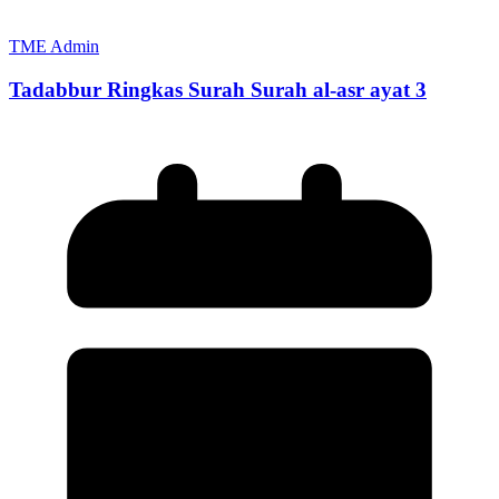
TME Admin
Tadabbur Ringkas Surah Surah al-asr ayat 3