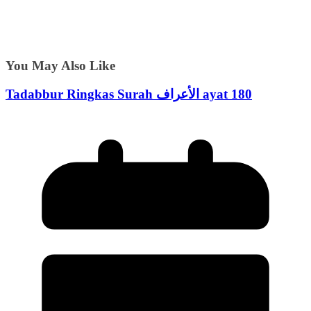
You May Also Like
Tadabbur Ringkas Surah الأعراف ayat 180