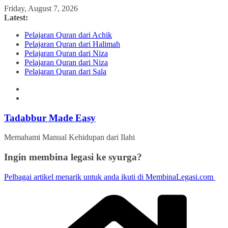
Skip
Friday, August 7, 2026
to
Latest:
content
Pelajaran Quran dari Achik
Pelajaran Quran dari Halimah
Pelajaran Quran dari Niza
Pelajaran Quran dari Niza
Pelajaran Quran dari Sala
Tadabbur Made Easy
Memahami Manual Kehidupan dari Ilahi
Ingin membina legasi ke syurga?
Pelbagai artikel menarik untuk anda ikuti di MembinaLegasi.com