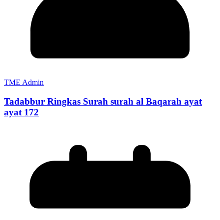
TME Admin
Tadabbur Ringkas Surah surah al Baqarah ayat
ayat 172