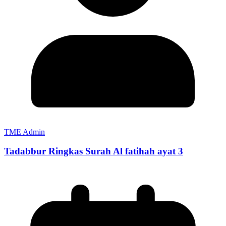
TME Admin
Tadabbur Ringkas Surah Al fatihah ayat 3