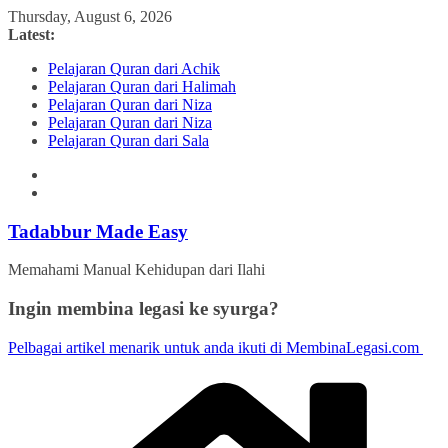
Skip
Thursday, August 6, 2026
to
Latest:
content
Pelajaran Quran dari Achik
Pelajaran Quran dari Halimah
Pelajaran Quran dari Niza
Pelajaran Quran dari Niza
Pelajaran Quran dari Sala
Tadabbur Made Easy
Memahami Manual Kehidupan dari Ilahi
Ingin membina legasi ke syurga?
Pelbagai artikel menarik untuk anda ikuti di MembinaLegasi.com