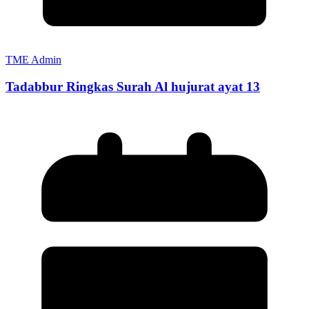
TME Admin
Tadabbur Ringkas Surah Al hujurat ayat 13