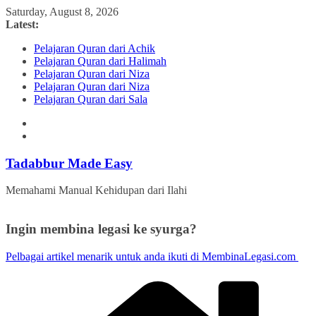
Skip
Saturday, August 8, 2026
to
Latest:
content
Pelajaran Quran dari Achik
Pelajaran Quran dari Halimah
Pelajaran Quran dari Niza
Pelajaran Quran dari Niza
Pelajaran Quran dari Sala
Tadabbur Made Easy
Memahami Manual Kehidupan dari Ilahi
Ingin membina legasi ke syurga?
Pelbagai artikel menarik untuk anda ikuti di MembinaLegasi.com