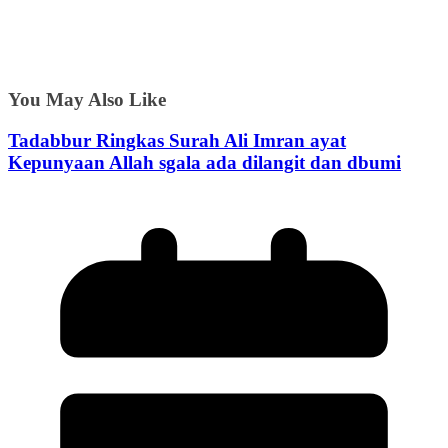
You May Also Like
Tadabbur Ringkas Surah Ali Imran ayat
Kepunyaan Allah sgala ada dilangit dan dbumi