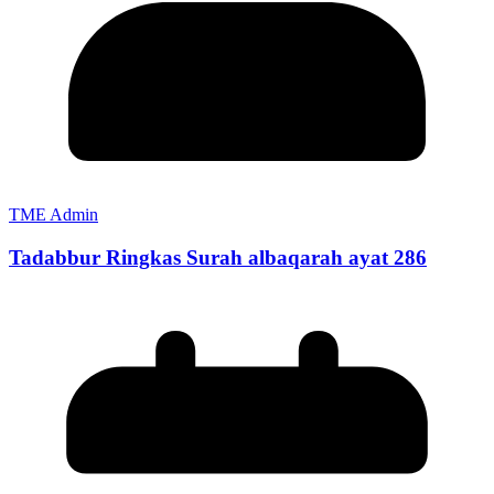
TME Admin
Tadabbur Ringkas Surah albaqarah ayat 286