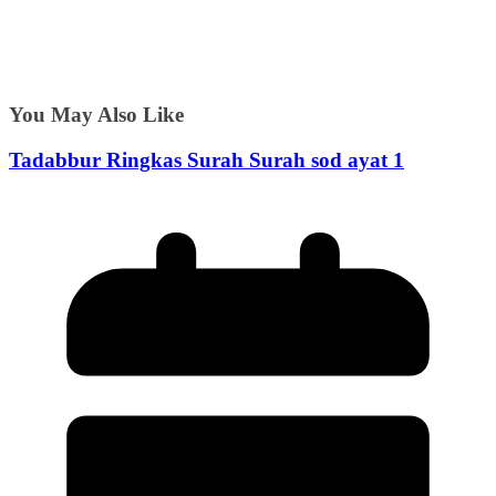
You May Also Like
Tadabbur Ringkas Surah Surah sod ayat 1