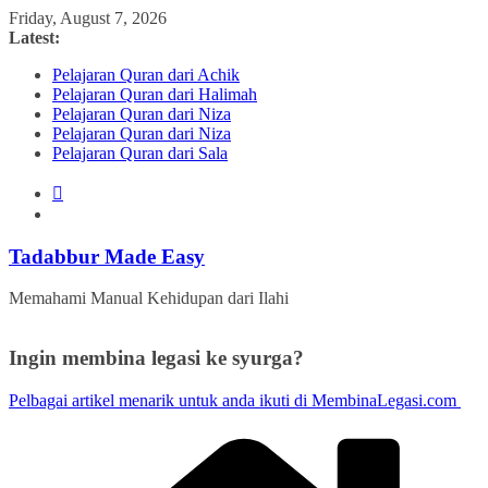
Skip
Friday, August 7, 2026
to
Latest:
content
Pelajaran Quran dari Achik
Pelajaran Quran dari Halimah
Pelajaran Quran dari Niza
Pelajaran Quran dari Niza
Pelajaran Quran dari Sala
Tadabbur Made Easy
Memahami Manual Kehidupan dari Ilahi
Ingin membina legasi ke syurga?
Pelbagai artikel menarik untuk anda ikuti di MembinaLegasi.com