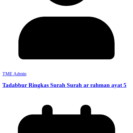
TME Admin
Tadabbur Ringkas Surah Surah ar rahman ayat 5