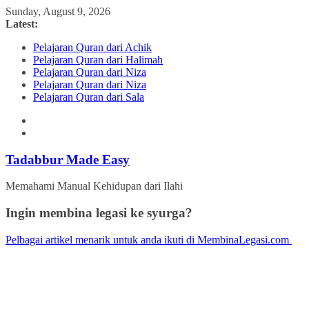
Skip
Sunday, August 9, 2026
to
Latest:
content
Pelajaran Quran dari Achik
Pelajaran Quran dari Halimah
Pelajaran Quran dari Niza
Pelajaran Quran dari Niza
Pelajaran Quran dari Sala
Tadabbur Made Easy
Memahami Manual Kehidupan dari Ilahi
Ingin membina legasi ke syurga?
Pelbagai artikel menarik untuk anda ikuti di MembinaLegasi.com