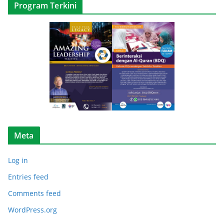
A
Program Terkini
r
t
i
k
e
l
Meta
Log in
Entries feed
Comments feed
WordPress.org