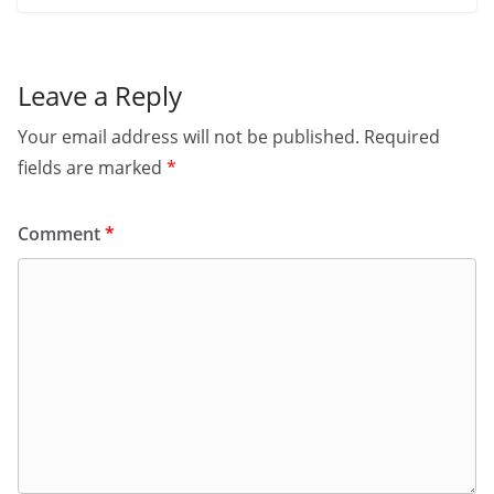
Leave a Reply
Your email address will not be published.
Required
fields are marked
*
Comment
*