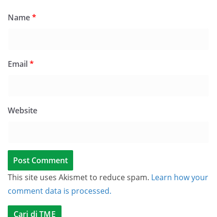
Name
*
Email
*
Website
This site uses Akismet to reduce spam.
Learn how your
comment data is processed.
Cari di TME