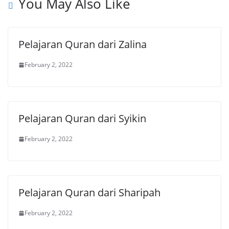
You May Also Like
Pelajaran Quran dari Zalina
February 2, 2022
Pelajaran Quran dari Syikin
February 2, 2022
Pelajaran Quran dari Sharipah
February 2, 2022