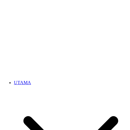
UTAMA