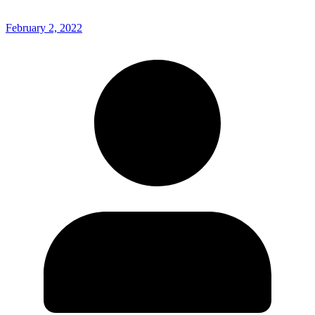
February 2, 2022