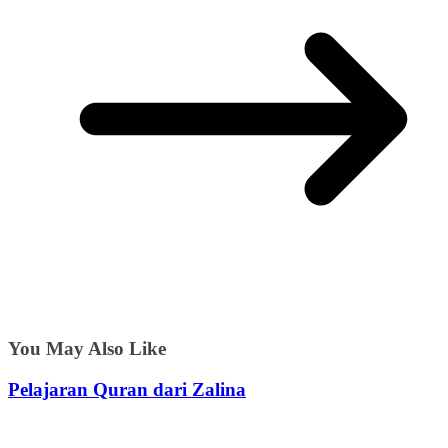
You May Also Like
Pelajaran Quran dari Zalina