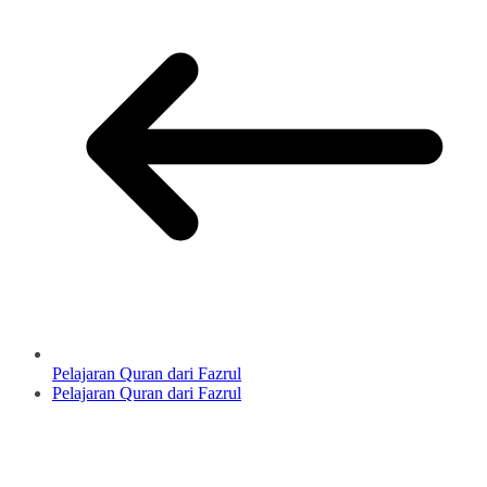
Pelajaran Quran dari Fazrul
Pelajaran Quran dari Fazrul