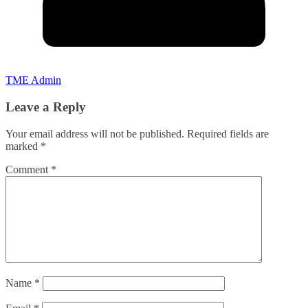
TME Admin
Leave a Reply
Your email address will not be published.
Required fields are
marked
*
Comment
*
Name
*