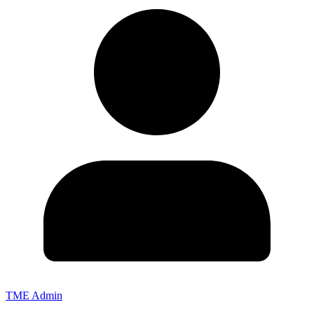
TME Admin