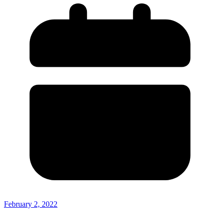
February 2, 2022