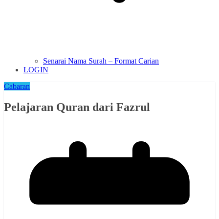
Senarai Nama Surah – Format Carian
LOGIN
Cabaran
Pelajaran Quran dari Fazrul