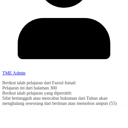
TME Admin
Berikut ialah pelajaran dari Fazrul Ismail
Pelajaran ini dari halaman 300
Berikut ialah pelajaran yang diperoleh:
Sifat bertangguh atau mencabar hukuman dari Tuhan akan
menghalang seseorang dari beriman atau memohon ampun (55)