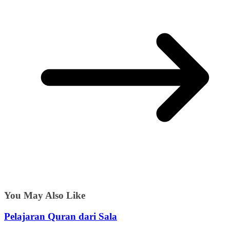
You May Also Like
Pelajaran Quran dari Sala