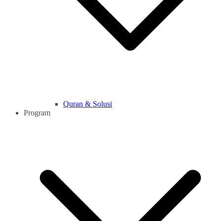
Quran & Solusi
Program