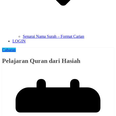
Senarai Nama Surah – Format Carian
LOGIN
Cabaran
Pelajaran Quran dari Hasiah