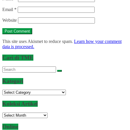
Email
*
Website
This site uses Akismet to reduce spam.
Learn how your comment
data is processed.
Cari di TME
Kategori
Kategori
Koleksi Artikel
Koleksi
Artikel
Online