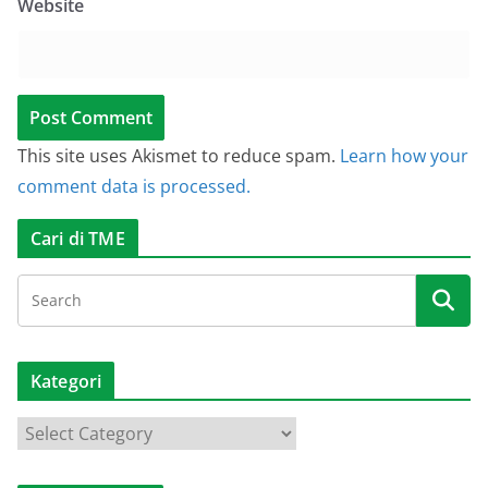
Website
This site uses Akismet to reduce spam.
Learn how your
comment data is processed.
Cari di TME
Kategori
K
a
t