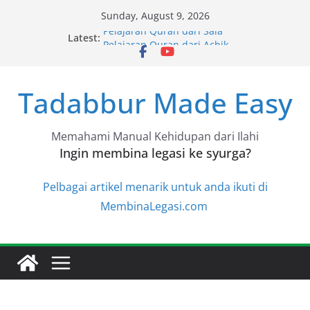
Skip
Sunday, August 9, 2026
to
Pelajaran Quran dari Sala
Latest:
content
Pelajaran Quran dari Achik
Pelajaran Quran dari Halimah
Pelajaran Quran dari Niza
Tadabbur Made Easy
Pelajaran Quran dari Niza
Memahami Manual Kehidupan dari Ilahi
Ingin membina legasi ke syurga?
Pelbagai artikel menarik untuk anda ikuti di
MembinaLegasi.com