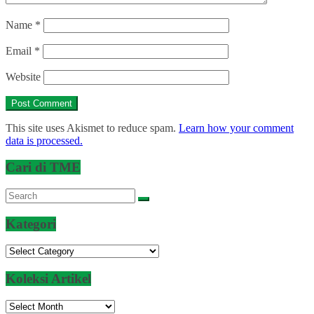
Name
*
Email
*
Website
This site uses Akismet to reduce spam.
Learn how your comment
data is processed.
Cari di TME
Kategori
Kategori
Koleksi Artikel
Koleksi