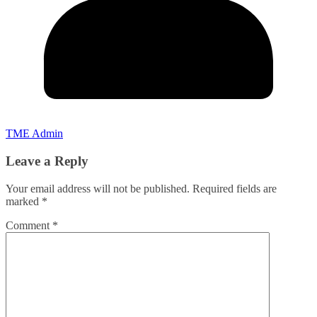
TME Admin
Leave a Reply
Your email address will not be published.
Required fields are
marked
*
Comment
*