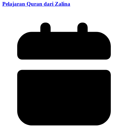
Pelajaran Quran dari Zalina