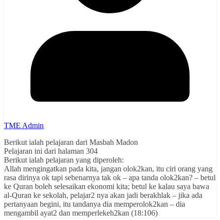
TME Admin
Berikut ialah pelajaran dari Masbah Madon
Pelajaran ini dari halaman 304
Berikut ialah pelajaran yang diperoleh:
Allah mengingatkan pada kita, jangan olok2kan, itu ciri orang yang
rasa dirinya ok tapi sebenarnya tak ok – apa tanda olok2kan? – betul
ke Quran boleh selesaikan ekonomi kita; betul ke kalau saya bawa
al-Quran ke sekolah, pelajar2 nya akan jadi berakhlak – jika ada
pertanyaan begini, itu tandanya dia memperolok2kan – dia
mengambil ayat2 dan memperlekeh2kan (18:106)