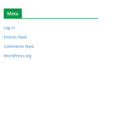
i
k
Meta
e
l
Log in
Entries feed
Comments feed
WordPress.org