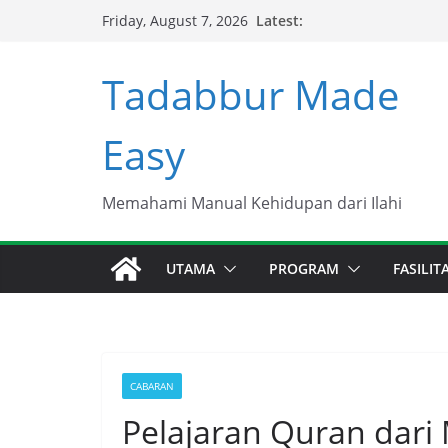
Skip
Latest:
Friday, August 7, 2026
to
content
Tadabbur Made
Easy
Memahami Manual Kehidupan dari Ilahi
UTAMA
PROGRAM
FASILI
CABARAN
Pelajaran Quran dari