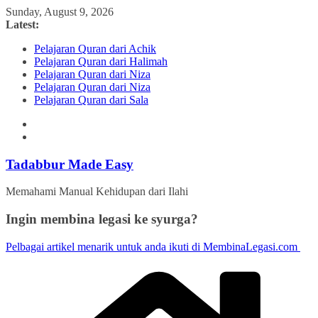
Skip
Sunday, August 9, 2026
to
Latest:
content
Pelajaran Quran dari Achik
Pelajaran Quran dari Halimah
Pelajaran Quran dari Niza
Pelajaran Quran dari Niza
Pelajaran Quran dari Sala
Tadabbur Made Easy
Memahami Manual Kehidupan dari Ilahi
Ingin membina legasi ke syurga?
Pelbagai artikel menarik untuk anda ikuti di MembinaLegasi.com