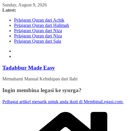
Skip
Sunday, August 9, 2026
to
Latest:
content
Pelajaran Quran dari Achik
Pelajaran Quran dari Halimah
Pelajaran Quran dari Niza
Pelajaran Quran dari Niza
Pelajaran Quran dari Sala
Tadabbur Made Easy
Memahami Manual Kehidupan dari Ilahi
Ingin membina legasi ke syurga?
Pelbagai artikel menarik untuk anda ikuti di MembinaLegasi.com