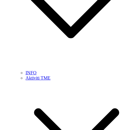
INFO
Aktiviti TME