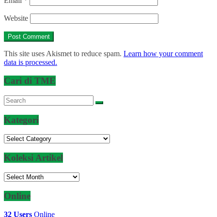
Email
*
Website
This site uses Akismet to reduce spam.
Learn how your comment
data is processed.
Cari di TME
Kategori
Kategori
Koleksi Artikel
Koleksi
Artikel
Online
32 Users
Online