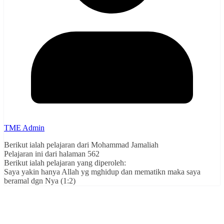
TME Admin
Berikut ialah pelajaran dari Mohammad Jamaliah
Pelajaran ini dari halaman 562
Berikut ialah pelajaran yang diperoleh:
Saya yakin hanya Allah yg mghidup dan mematikn maka saya
beramal dgn Nya (1:2)