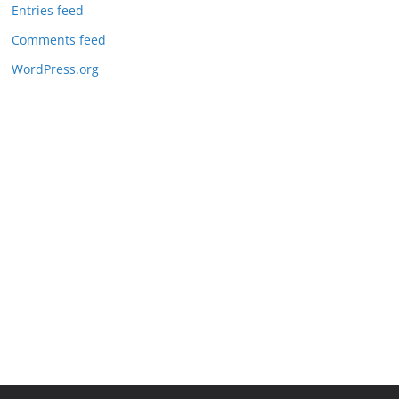
Entries feed
Comments feed
WordPress.org