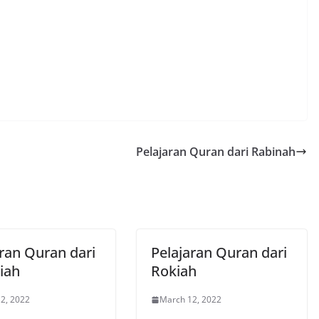
Pelajaran Quran dari Rabinah
aran Quran dari
Pelajaran Quran dari
iah
Rokiah
2, 2022
March 12, 2022