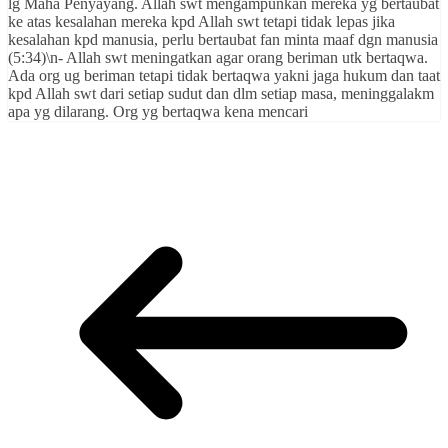
lg Maha Penyayang. Allah swt mengampunkan mereka yg bertaubat
ke atas kesalahan mereka kpd Allah swt tetapi tidak lepas jika
kesalahan kpd manusia, perlu bertaubat fan minta maaf dgn manusia
(5:34)\n- Allah swt meningatkan agar orang beriman utk bertaqwa.
Ada org ug beriman tetapi tidak bertaqwa yakni jaga hukum dan taat
kpd Allah swt dari setiap sudut dan dlm setiap masa, meninggalakm
apa yg dilarang. Org yg bertaqwa kena mencari