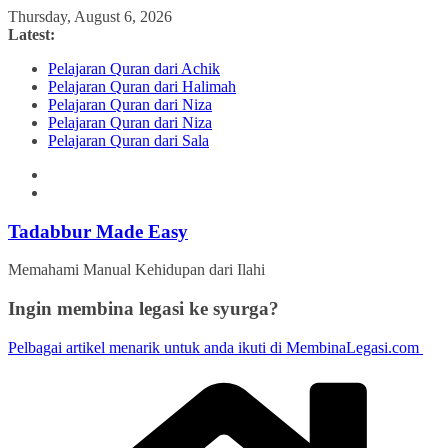
Skip
Thursday, August 6, 2026
to
Latest:
content
Pelajaran Quran dari Achik
Pelajaran Quran dari Halimah
Pelajaran Quran dari Niza
Pelajaran Quran dari Niza
Pelajaran Quran dari Sala
Tadabbur Made Easy
Memahami Manual Kehidupan dari Ilahi
Ingin membina legasi ke syurga?
Pelbagai artikel menarik untuk anda ikuti di MembinaLegasi.com