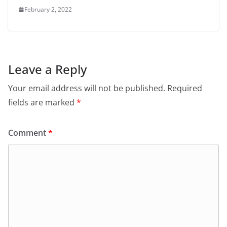
February 2, 2022
Leave a Reply
Your email address will not be published.
Required
fields are marked
*
Comment
*