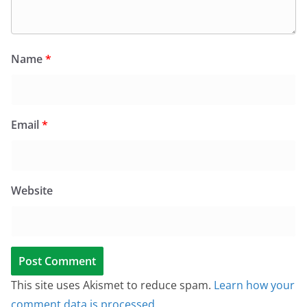
Name
*
Email
*
Website
This site uses Akismet to reduce spam.
Learn how your
comment data is processed.