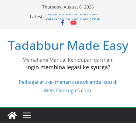
Skip
Thursday, August 6, 2026
to
Pelajaran Quran dari Sala
Latest:
content
Pelajaran Quran dari Achik
Pelajaran Quran dari Halimah
Pelajaran Quran dari Niza
Tadabbur Made Easy
Pelajaran Quran dari Niza
Memahami Manual Kehidupan dari Ilahi
Ingin membina legasi ke syurga?
Pelbagai artikel menarik untuk anda ikuti di
MembinaLegasi.com