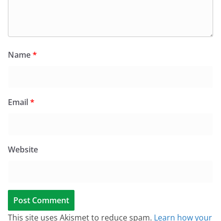
Name
*
Email
*
Website
This site uses Akismet to reduce spam.
Learn how your