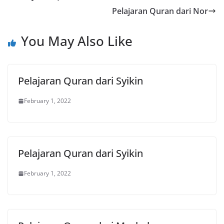
Pelajaran Quran dari Nor
You May Also Like
Pelajaran Quran dari Syikin
February 1, 2022
Pelajaran Quran dari Syikin
February 1, 2022