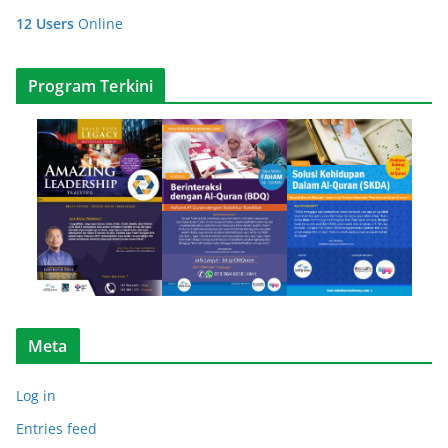
k
12 Users
Online
s
i
A
Program Terkini
r
t
i
k
e
l
Meta
Log in
Entries feed