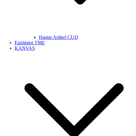
Hantar Artikel CUD
Fasilitator TME
KANVAS