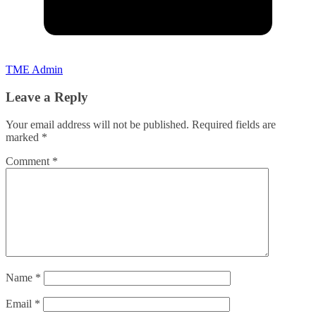
TME Admin
Leave a Reply
Your email address will not be published.
Required fields are
marked
*
Comment
*
Name
*
Email
*