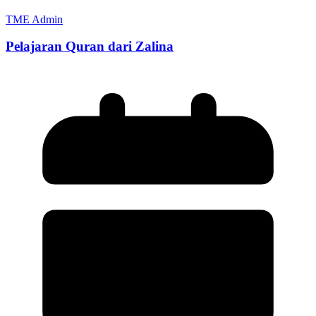
TME Admin
Pelajaran Quran dari Zalina