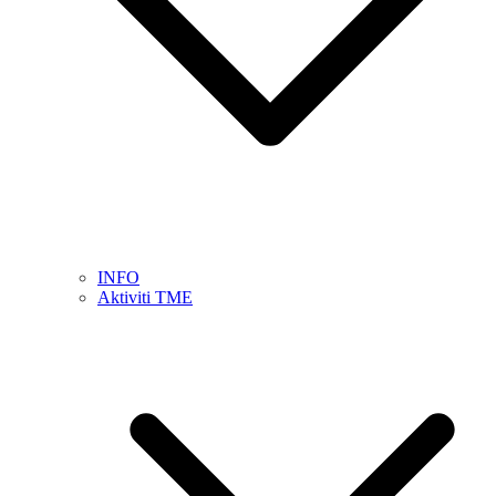
INFO
Aktiviti TME