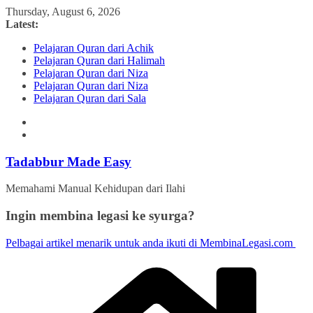
Skip
Thursday, August 6, 2026
to
Latest:
content
Pelajaran Quran dari Achik
Pelajaran Quran dari Halimah
Pelajaran Quran dari Niza
Pelajaran Quran dari Niza
Pelajaran Quran dari Sala
Tadabbur Made Easy
Memahami Manual Kehidupan dari Ilahi
Ingin membina legasi ke syurga?
Pelbagai artikel menarik untuk anda ikuti di MembinaLegasi.com