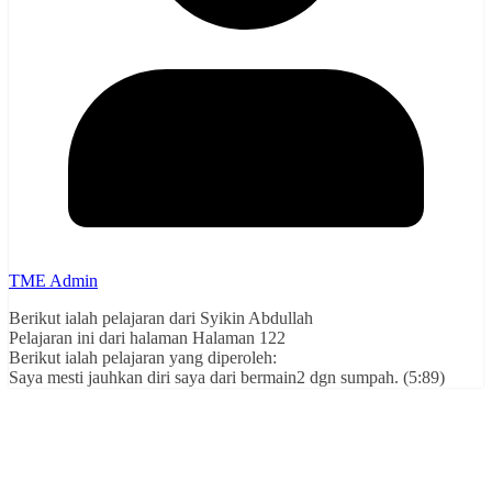
TME Admin
Berikut ialah pelajaran dari Syikin Abdullah
Pelajaran ini dari halaman Halaman 122
Berikut ialah pelajaran yang diperoleh:
Saya mesti jauhkan diri saya dari bermain2 dgn sumpah. (5:89)