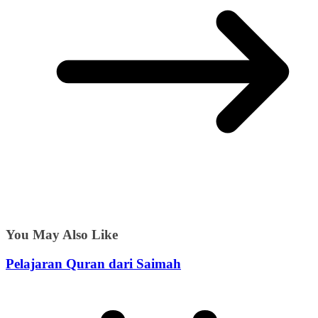
You May Also Like
Pelajaran Quran dari Saimah