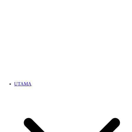
UTAMA