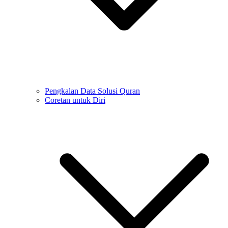
Pengkalan Data Solusi Quran
Coretan untuk Diri