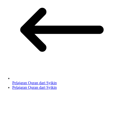
Pelajaran Quran dari Syikin
Pelajaran Quran dari Syikin