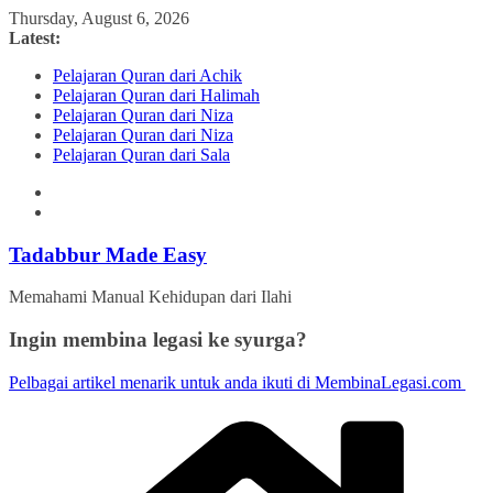
Skip
Thursday, August 6, 2026
to
Latest:
content
Pelajaran Quran dari Achik
Pelajaran Quran dari Halimah
Pelajaran Quran dari Niza
Pelajaran Quran dari Niza
Pelajaran Quran dari Sala
Tadabbur Made Easy
Memahami Manual Kehidupan dari Ilahi
Ingin membina legasi ke syurga?
Pelbagai artikel menarik untuk anda ikuti di MembinaLegasi.com