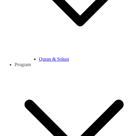
Quran & Solusi
Program