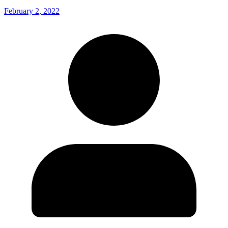
February 2, 2022