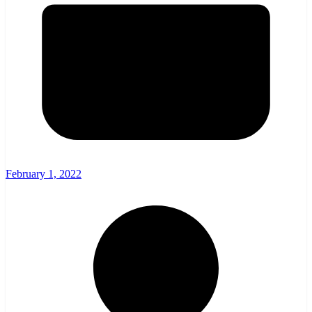
February 1, 2022