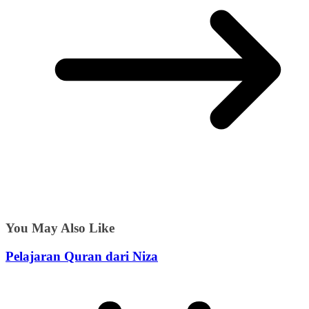
You May Also Like
Pelajaran Quran dari Niza