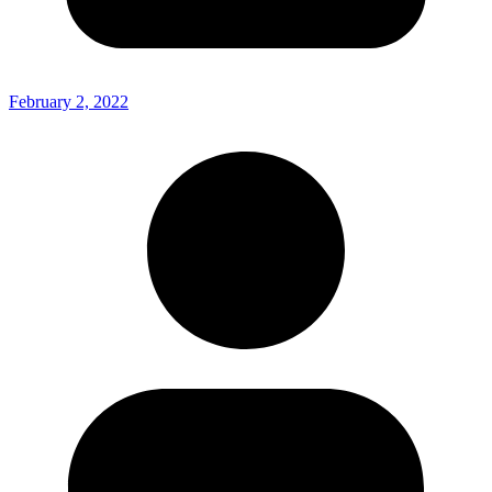
February 2, 2022