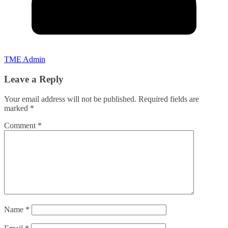
TME Admin
Leave a Reply
Your email address will not be published.
Required fields are
marked
*
Comment
*
Name
*