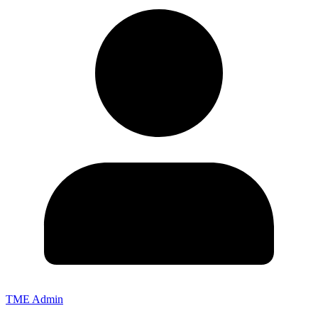
TME Admin