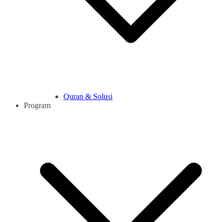
Quran & Solusi
Program