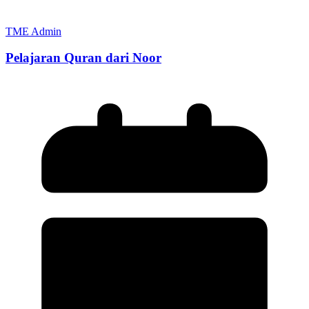
TME Admin
Pelajaran Quran dari Noor