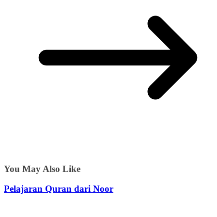
You May Also Like
Pelajaran Quran dari Noor