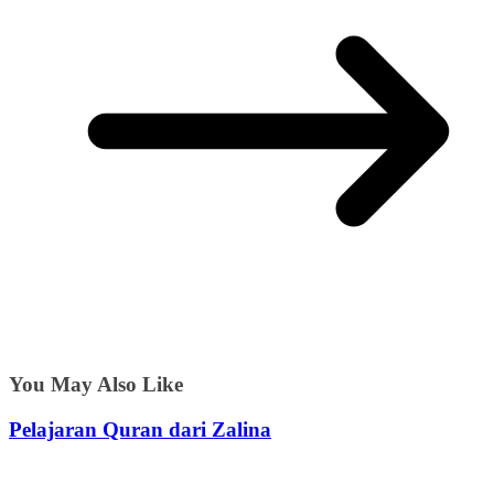
You May Also Like
Pelajaran Quran dari Zalina