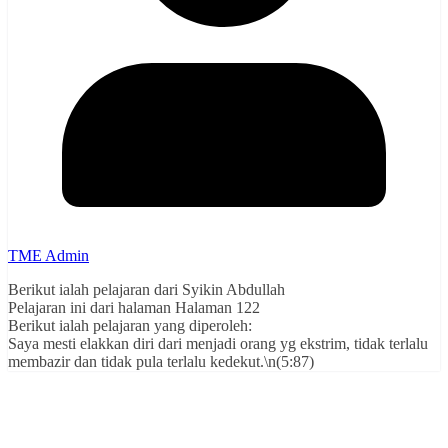
TME Admin
Berikut ialah pelajaran dari Syikin Abdullah
Pelajaran ini dari halaman Halaman 122
Berikut ialah pelajaran yang diperoleh:
Saya mesti elakkan diri dari menjadi orang yg ekstrim, tidak terlalu
membazir dan tidak pula terlalu kedekut.\n(5:87)