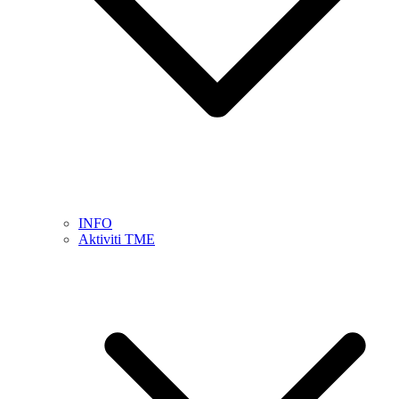
INFO
Aktiviti TME