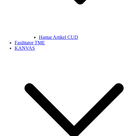
Hantar Artikel CUD
Fasilitator TME
KANVAS