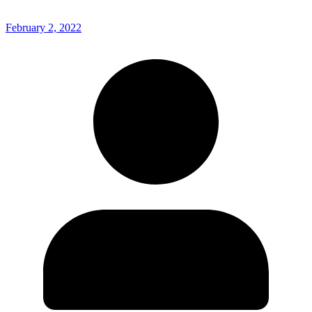
February 2, 2022