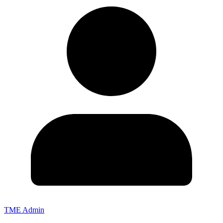
TME Admin