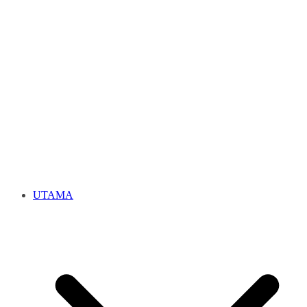
UTAMA