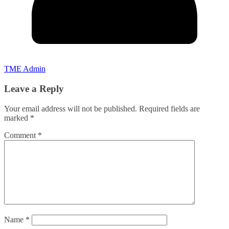
TME Admin
Leave a Reply
Your email address will not be published.
Required fields are
marked
*
Comment
*
Name
*