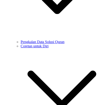
Pengkalan Data Solusi Quran
Coretan untuk Diri