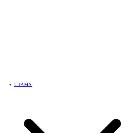
UTAMA