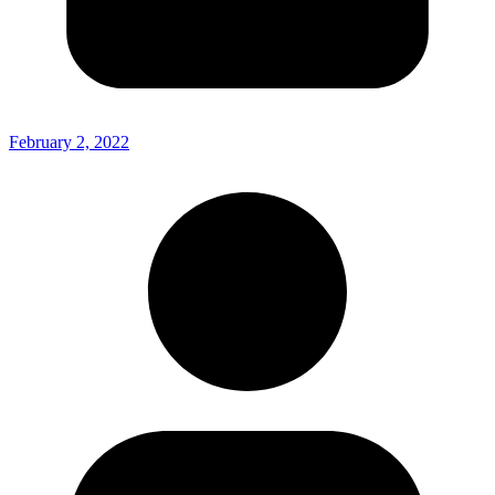
February 2, 2022