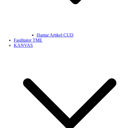
Hantar Artikel CUD
Fasilitator TME
KANVAS