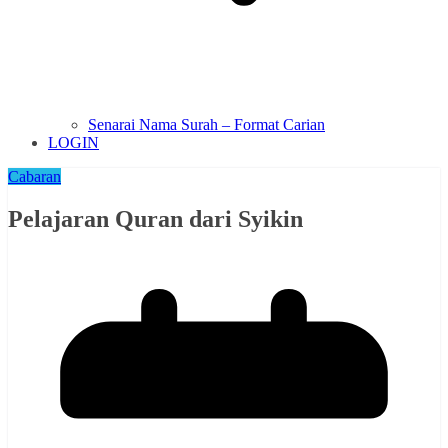
Senarai Nama Surah – Format Carian
LOGIN
Cabaran
Pelajaran Quran dari Syikin