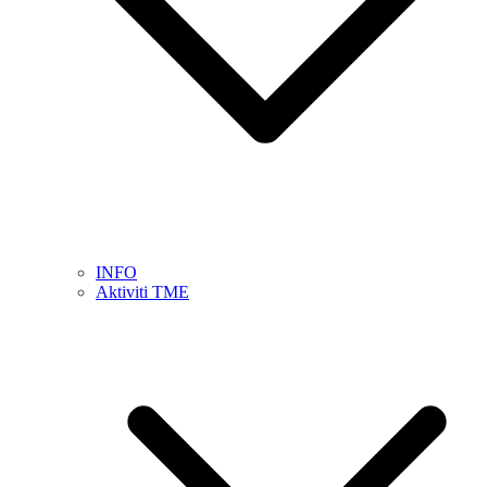
INFO
Aktiviti TME