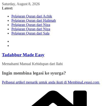
Skip
Saturday, August 8, 2026
to
Latest:
content
Pelajaran Quran dari Achik
Pelajaran Quran dari Halimah
Pelajaran Quran dari Niza
Pelajaran Quran dari Niza
Pelajaran Quran dari Sala
Tadabbur Made Easy
Memahami Manual Kehidupan dari Ilahi
Ingin membina legasi ke syurga?
Pelbagai artikel menarik untuk anda ikuti di MembinaLegasi.com