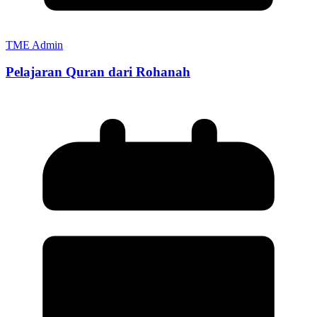
TME Admin
Pelajaran Quran dari Rohanah