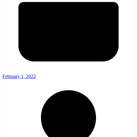
February 1, 2022