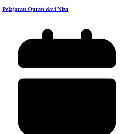
Pelajaran Quran dari Niza