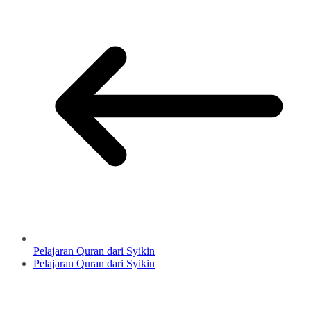
Pelajaran Quran dari Syikin
Pelajaran Quran dari Syikin