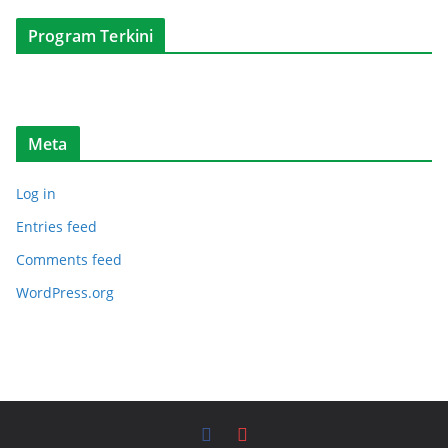
i
A
Program Terkini
r
t
i
k
Meta
e
l
Log in
Entries feed
Comments feed
WordPress.org